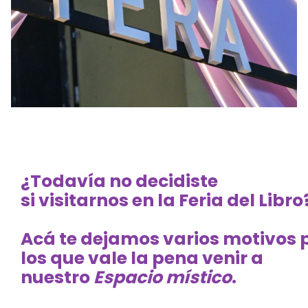
¿Todavía no decidiste
si
visitarnos
en la
Feria
del
Libro
Acá te dejamos varios motivos 
los que vale la pena venir a
nuestro
Espacio místico
.