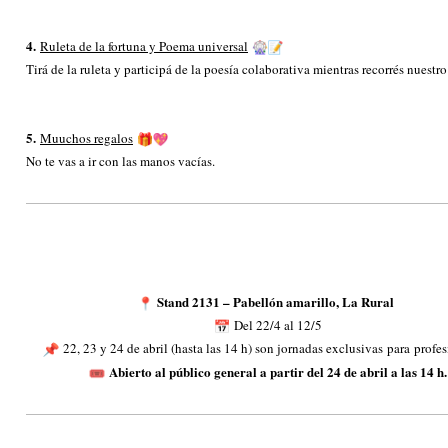
4.
Ruleta de la fortuna y Poema universal
Tirá de la ruleta y participá de la poesía colaborativa mientras recorrés nuestro
5
.
Muuchos regalos
No te vas a ir con las manos vacías.
Stand 2131 – Pabellón amarillo, La Rural
Del 22/4 al 12/
5
22, 23 y 24 de abril (hasta las 14 h) son jornadas exclusivas
para
profes
Abierto al público general a partir del 24 de abril a las 14 h.