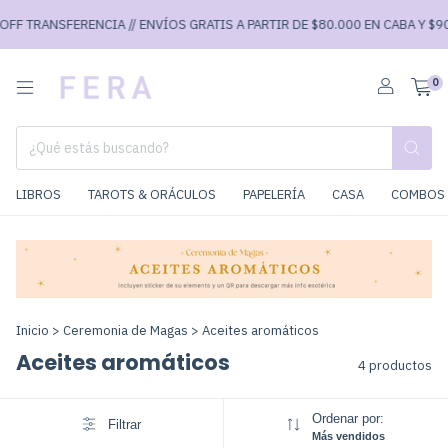
F TRANSFERENCIA // ENVÍOS GRATIS A PARTIR DE $80.000 EN CABA Y $90.0
0
LIBROS
TAROTS & ORÁCULOS
PAPELERÍA
CASA
COMBOS 
Inicio
>
Ceremonia de Magas
>
Aceites aromáticos
Aceites aromáticos
4 productos
Ordenar por:
Filtrar
Más vendidos