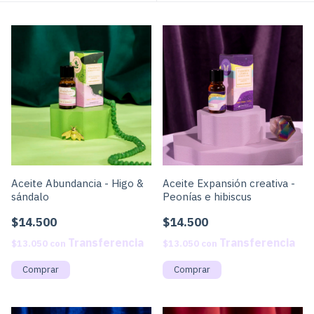
Aceite Abundancia - Higo &
Aceite Expansión creativa -
sándalo
Peonías e hibiscus
$14.500
$14.500
$13.050
con
$13.050
con