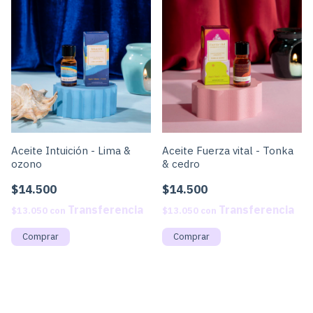
Aceite Intuición - Lima &
Aceite Fuerza vital - Tonka
ozono
& cedro
$14.500
$14.500
$13.050
con
$13.050
con