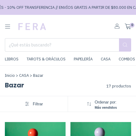
 10% OFF TRANSFERENCIA // ENVÍOS GRATIS A PARTIR DE $80.000 EN CABA 
0
LIBROS
TAROTS & ORÁCULOS
PAPELERÍA
CASA
COMBOS 
Inicio
>
CASA
>
Bazar
Bazar
17 productos
Ordenar por:
Filtrar
Más vendidos