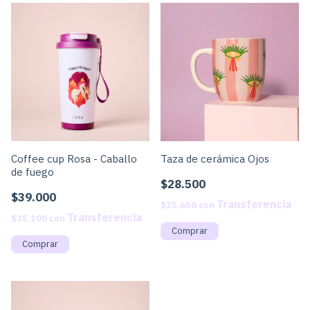
Coffee cup Rosa - Caballo
Taza de cerámica Ojos
de fuego
$28.500
$39.000
$25.650
con
$35.100
con