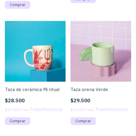
Taza de cerámica Mi ritual
Taza sirena Verde
$28.500
$29.500
$25.650
con
$26.550
con