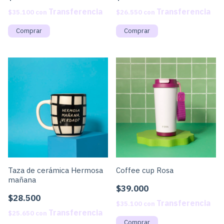
$35.100
con
$26.550
con
Taza de cerámica Hermosa
Coffee cup Rosa
mañana
$39.000
$28.500
$35.100
con
$25.650
con