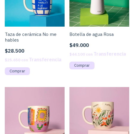
Botella de agua Rosa
Taza de cerámica No me
hables
$49.000
$28.500
$44.100
con
$25.650
con