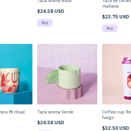
Taza de cerá
a
Taza sirena Rosa
mañana
$24.58 USD
$23.75 USD
ica Mi ritual
Taza sirena Verde
Coffee cup Ro
fuego
$24.58 USD
$32.50 USD