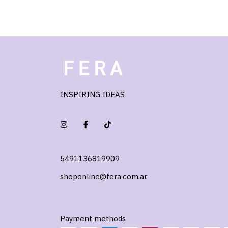
INSPIRING IDEAS
5491136819909
shoponline@fera.com.ar
Payment methods