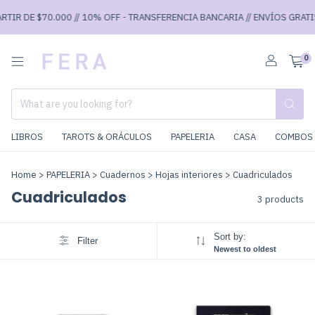
RTIR DE $70.000 // 10% OFF - TRANSFERENCIA BANCARIA // ENVÍOS GRATIS 
0
LIBROS
TAROTS & ORÁCULOS
PAPELERIA
CASA
COMBOS 
Home
>
PAPELERIA
>
Cuadernos
>
Hojas interiores
>
Cuadriculados
Cuadriculados
3 products
Sort by:
Filter
Newest to oldest