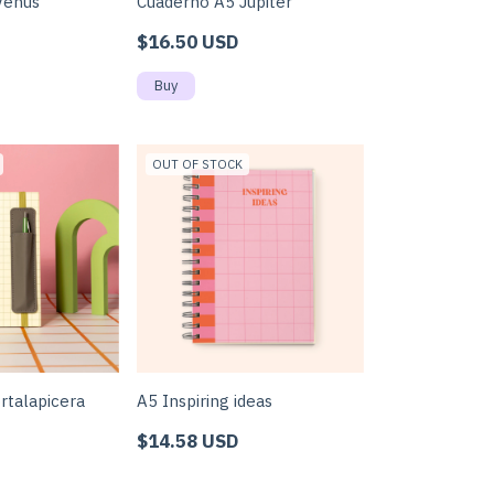
Venus
Cuaderno A5 Júpiter
$16.50 USD
OUT OF STOCK
rtalapicera
A5 Inspiring ideas
$14.58 USD