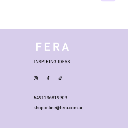
INSPIRING IDEAS
5491136819909
shoponline@fera.com.ar