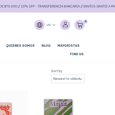
0.000 // 10% OFF - TRANSFERENCIA BANCARIA // ENVÍOS GRATIS A PARTIR 
0
US
QUIENES SOMOS
BLOG
MAYORISTAS
LUB DE LECTURA
GARAGE SALE 40% OFF ⚡
FIND US
Sort by