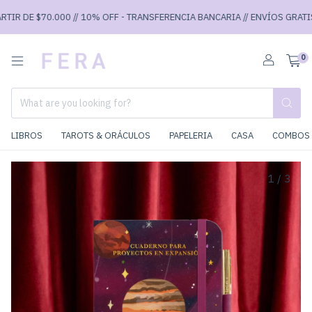
IR DE $70.000 // 10% OFF - TRANSFERENCIA BANCARIA // ENVÍOS GRATIS A
0
LIBROS
TAROTS & ORÁCULOS
PAPELERIA
CASA
COMBOS 
1
/
3