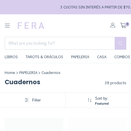
3 CUOTAS SIN INTERÉS A PARTIR DE $70.000 //
0
LIBROS
TAROTS & ORÁCULOS
PAPELERIA
CASA
COMBOS 
Home
>
PAPELERIA
>
Cuadernos
Cuadernos
38 products
Sort by:
Filter
Featured