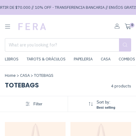
TIR DE $70.000 // 10% OFF - TRANSFERENCIA BANCARIA // ENVÍOS GRATIS 
0
LIBROS
TAROTS & ORÁCULOS
PAPELERIA
CASA
COMBOS 
Home
>
CASA
>
TOTEBAGS
TOTEBAGS
4 products
Sort by:
Filter
Best selling