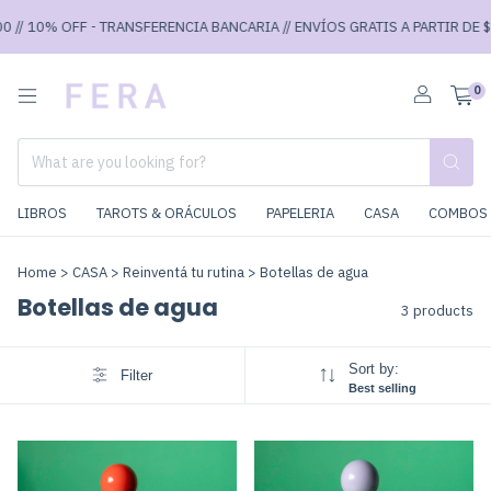
 // 10% OFF - TRANSFERENCIA BANCARIA // ENVÍOS GRATIS A PARTIR DE $7
0
LIBROS
TAROTS & ORÁCULOS
PAPELERIA
CASA
COMBOS 
Home
>
CASA
>
Reinventá tu rutina
>
Botellas de agua
Botellas de agua
3 products
Sort by:
Filter
Best selling