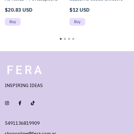
$20.83 USD
$12 USD
INSPIRING IDEAS
5491136819909
shoponline@fera.com.ar