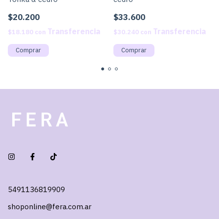
$20.200
$33.600
$18.180
con
$30.240
con
5491136819909
shoponline@fera.com.ar