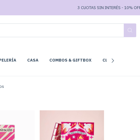
3 CUOTAS SIN INTERÉS - 10% OFF T
PELERÍA
CASA
COMBOS & GIFTBOX
CLUB DE LECTURA
sos