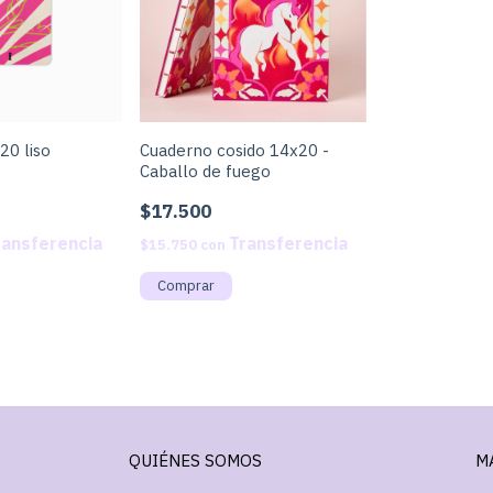
20 liso
Cuaderno cosido 14x20 -
Caballo de fuego
$17.500
$15.750
con
QUIÉNES SOMOS
M