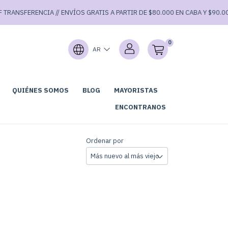
RANSFERENCIA // ENVÍOS GRATIS A PARTIR DE $80.000 EN CABA Y $90.000 
0
AR
QUIÉNES SOMOS
BLOG
MAYORISTAS
GARAGE SALE⚡
ENCONTRANOS
Ordenar por