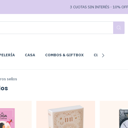
3 CUOTAS SIN INTERÉS - 10% OFF T
PELERÍA
CASA
COMBOS & GIFTBOX
CLUB DE LECTURA
ros sellos
los