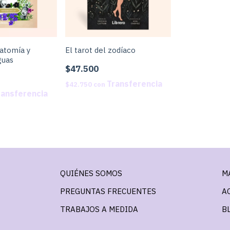
natomía y
El tarot del zodíaco
guas
$47.500
$42.750
con
QUIÉNES SOMOS
M
PREGUNTAS FRECUENTES
A
TRABAJOS A MEDIDA
B