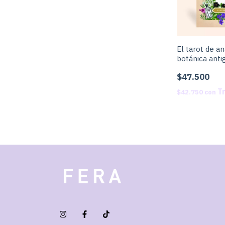
El tarot de a
botánica anti
$47.500
$42.750
con