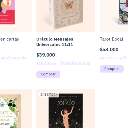
 en cartas
Oráculo Mensajes
Tarot Dodal
Universales 11:11
$53.000
$39.000
$47.700
con
$35.100
con
SIN STOCK