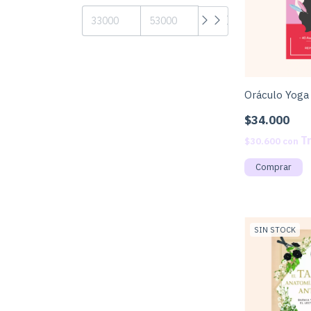
Oráculo Yoga
$34.000
$30.600
con
SIN STOCK