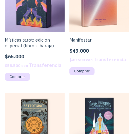
Místicas tarot: edición
Manifestar
especial (libro + baraja)
$45.000
$65.000
$40.500
con
$58.500
con