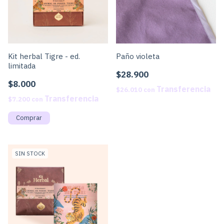
Kit herbal Tigre - ed.
Paño violeta
limitada
$28.900
$8.000
$26.010
con
$7.200
con
SIN STOCK