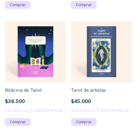
Bitácora de Tarot
Tarot de artistas
$38.500
$45.000
$34.650
con
$40.500
con