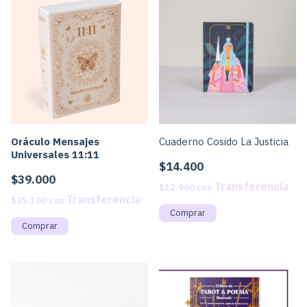
Oráculo Mensajes
Cuaderno Cosido La Justicia
Universales 11:11
$14.400
$39.000
$12.960
con
$35.100
con