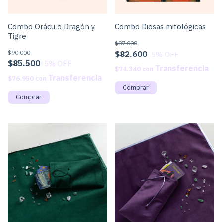
Combo Oráculo Dragón y
Combo Diosas mitológicas
Tigre
$87.000
$90.000
$82.600
5
% OFF
$85.500
5
% OFF
$74.340
con
$76.950
con