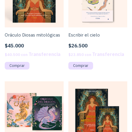
Oráculo Diosas mitológicas
Escribir el cielo
$45.000
$26.500
$40.500
con
$23.850
con