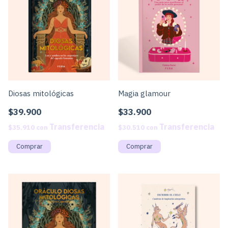
Diosas mitológicas
Magia glamour
$39.900
$33.900
$35.910
con
$30.510
con