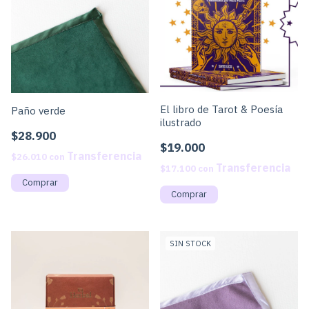
El libro de Tarot & Poesía
Paño verde
ilustrado
$28.900
$19.000
$26.010
con
$17.100
con
SIN STOCK