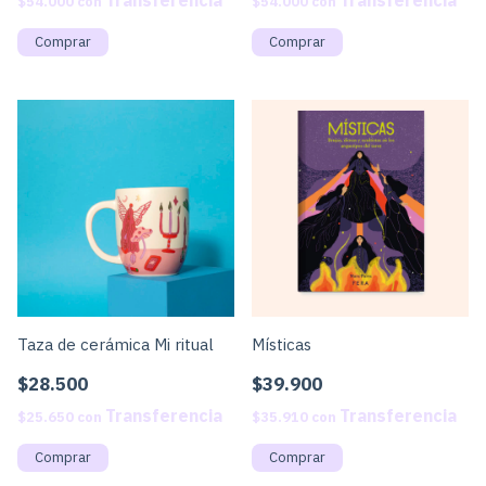
$54.000
con
$54.000
con
Comprar
Comprar
Taza de cerámica Mi ritual
Místicas
$28.500
$39.900
$25.650
con
$35.910
con