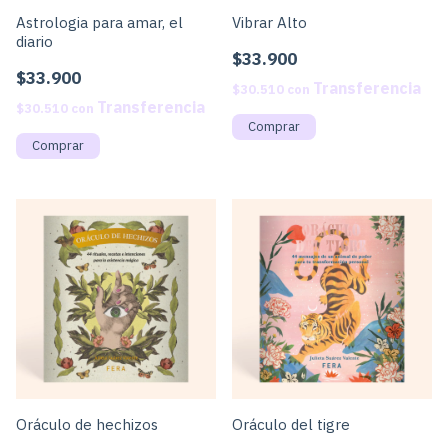
Astrologia para amar, el
Vibrar Alto
diario
$33.900
$33.900
$30.510
con
$30.510
con
Oráculo de hechizos
Oráculo del tigre