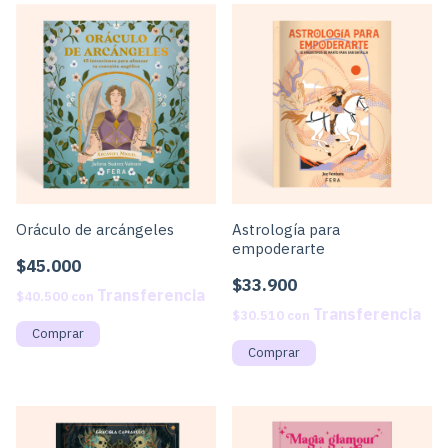
Oráculo de arcángeles
Astrología para
empoderarte
$45.000
$33.900
$40.500
con
$30.510
con