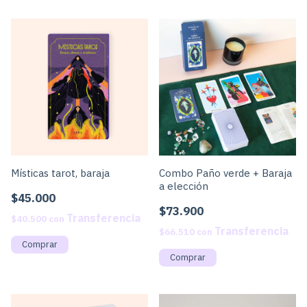
Místicas tarot, baraja
Combo Paño verde + Baraja
a elección
$45.000
$73.900
$40.500
con
$66.510
con
Comprar