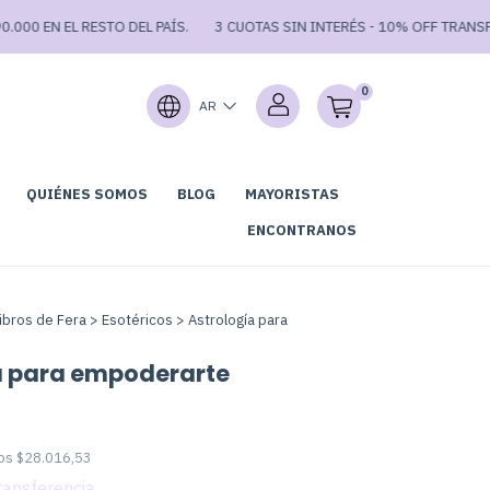
N EL RESTO DEL PAÍS.
3 CUOTAS SIN INTERÉS - 10% OFF TRANSFERENCIA 
0
AR
QUIÉNES SOMOS
BLOG
MAYORISTAS
GARAGE SALE⚡
ENCONTRANOS
ibros de Fera
>
Esotéricos
>
Astrología para
a para empoderarte
tos
$28.016,53