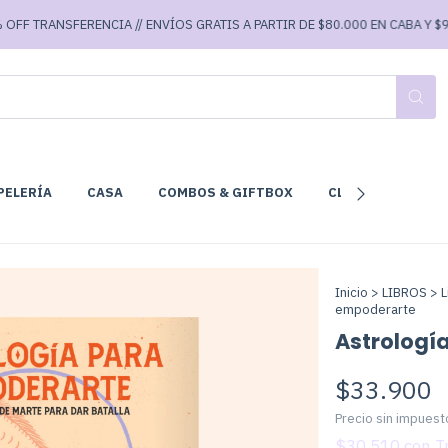
ANSFERENCIA // ENVÍOS GRATIS A PARTIR DE $80.000 EN CABA Y $90.000 E
PELERÍA
CASA
COMBOS & GIFTBOX
CLUB DE LECTURA
Inicio
>
LIBROS
>
L
empoderarte
Astrologí
$33.900
Precio sin impues
$30.510
con