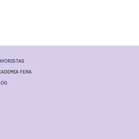
$33.900
$30.510
con
AYORISTAS
CADEMIA FERA
LOG