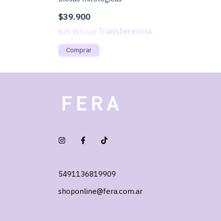
$39.900
$35.910
con
5491136819909
shoponline@fera.com.ar