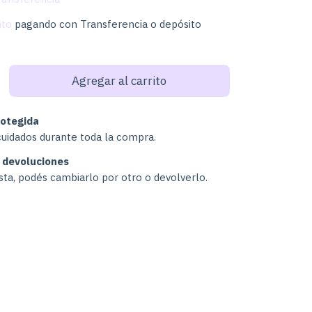
nto
pagando con Transferencia o depósito
otegida
cuidados durante toda la compra.
 devoluciones
usta, podés cambiarlo por otro o devolverlo.
Cambiar CP
:
Calcular