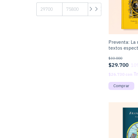
Preventa: La
textos espect
$33.000
$29.700
10
$26.730
con