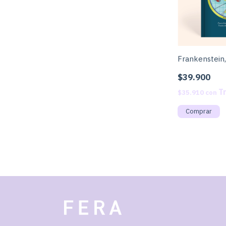
Frankenstein,
$39.900
$35.910
con