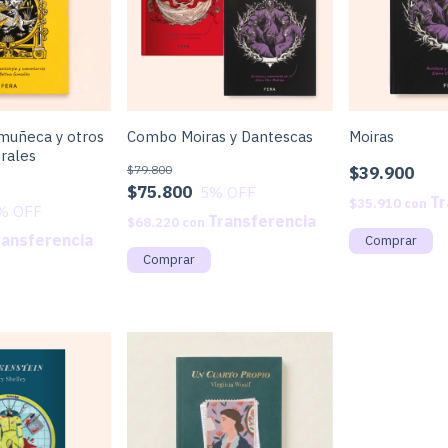
 muñeca y otros
Combo Moiras y Dantescas
Moiras
rales
$79.800
$39.900
$75.800
5
% OFF
$35.910
con
% OFF
$68.220
con