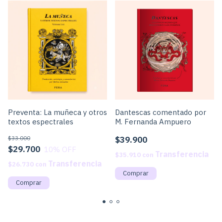
Preventa: La muñeca y otros
Dantescas comentado por
textos espectrales
M. Fernanda Ampuero
$33.000
$39.900
$29.700
10
% OFF
$35.910
con
$26.730
con