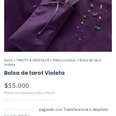
Inicio
>
TAROTS & ORÁCULOS
>
Paños y bolsas
>
Bolsa de tarot
Violeta
Bolsa de tarot Violeta
$15.000
Precio sin impuestos
$12.396,69
$13.500
con
10% de descuento
pagando con Transferencia o depósito