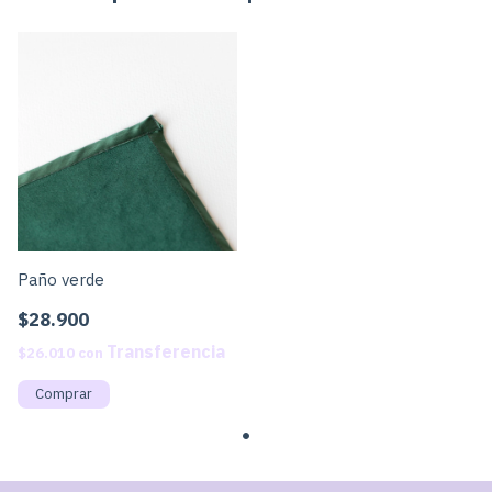
Paño verde
$28.900
$26.010
con