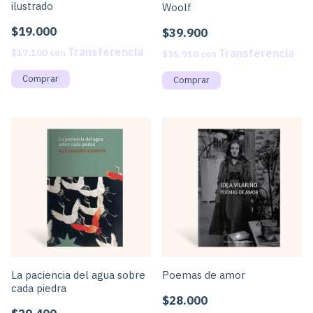
ilustrado
Woolf
$19.000
$39.900
$17.100
con
$35.910
con
La paciencia del agua sobre
Poemas de amor
cada piedra
$28.000