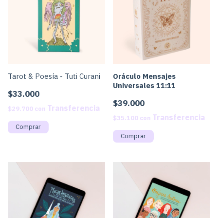
Tarot & Poesía - Tuti Curani
Oráculo Mensajes
Universales 11:11
$33.000
$39.000
$29.700
con
$35.100
con