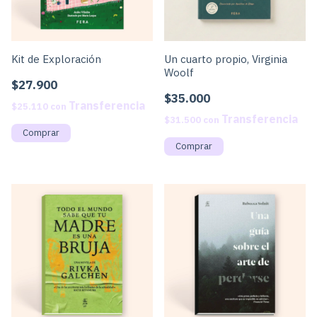
Kit de Exploración
Un cuarto propio, Virginia
Woolf
$27.900
$35.000
$25.110
con
$31.500
con