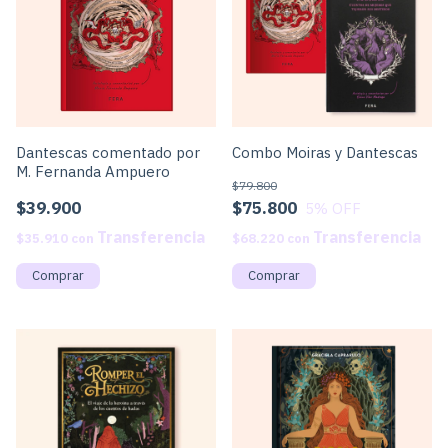
Dantescas comentado por
Combo Moiras y Dantescas
M. Fernanda Ampuero
$79.800
$39.900
$75.800
5
% OFF
$35.910
con
$68.220
con