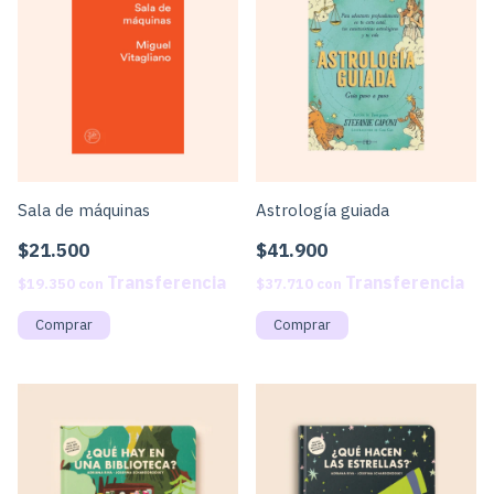
Sala de máquinas
Astrología guiada
$21.500
$41.900
$19.350
con
$37.710
con