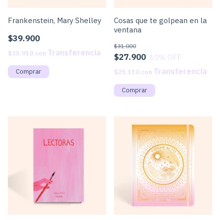
Frankenstein, Mary Shelley
Cosas que te golpean en la
ventana
$39.900
$31.000
$35.910
con
$27.900
10
% OFF
$25.110
con