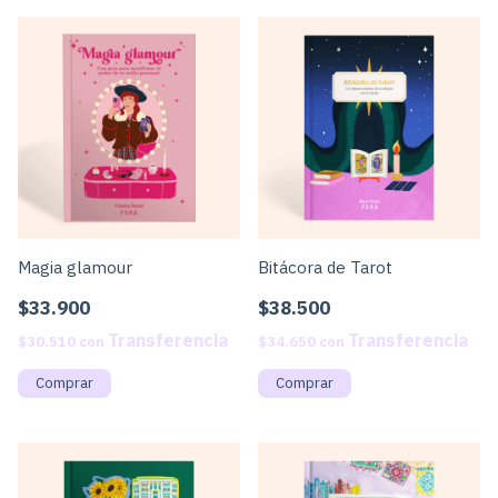
Magia glamour
Bitácora de Tarot
$33.900
$38.500
$30.510
con
$34.650
con