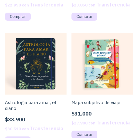
$22.950
con
$23.850
con
Astrologia para amar, el
Mapa subjetivo de viaje
diario
$31.000
$33.900
$27.900
con
$30.510
con