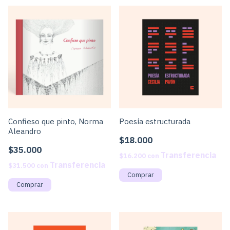
Confieso que pinto, Norma
Poesía estructurada
Aleandro
$18.000
$35.000
$16.200
con
$31.500
con