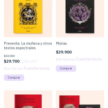
Preventa: La muñeca y otros
Moiras
textos espectrales
$39.900
$33.000
$35.910
con
$29.700
10
% OFF
$26.730
con