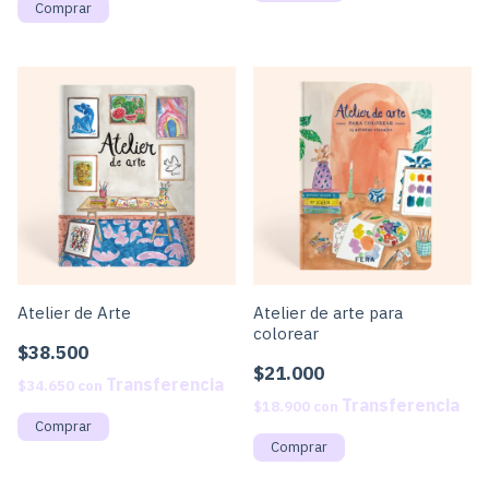
Atelier de Arte
Atelier de arte para
colorear
$38.500
$21.000
$34.650
con
$18.900
con