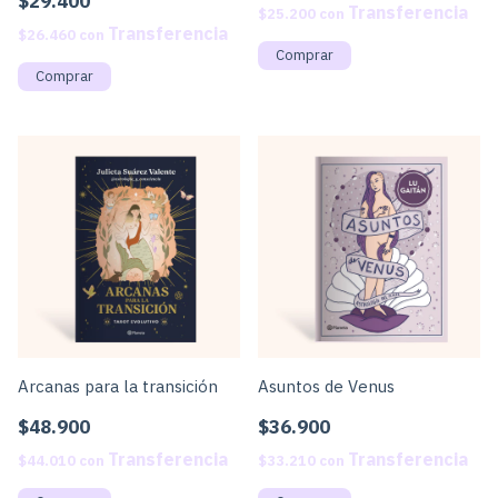
$29.400
$25.200
con
$26.460
con
Arcanas para la transición
Asuntos de Venus
$48.900
$36.900
$44.010
con
$33.210
con