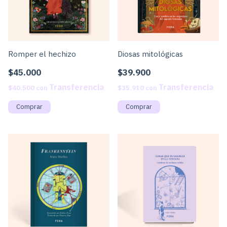
Romper el hechizo
Diosas mitológicas
$45.000
$39.900
$40.500
con
$35.910
con