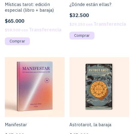
Místicas tarot: edición
¿Dónde están ellas?
especial (libro + baraja)
$32.500
$65.000
$29.250
con
$58.500
con
Manifestar
Astrotarot, la baraja