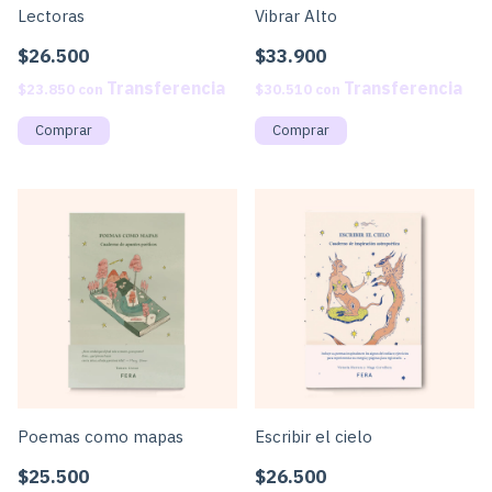
Lectoras
Vibrar Alto
$26.500
$33.900
$23.850
con
$30.510
con
Poemas como mapas
Escribir el cielo
$25.500
$26.500