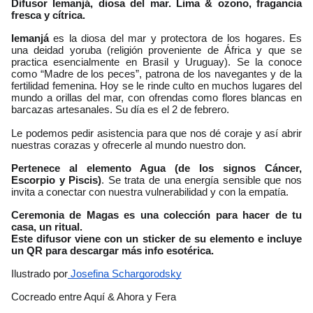
Difusor Iemanjá, diosa del mar. Lima & ozono, fragancia 
fresca y cítrica.
Iemanjá 
es la diosa del mar y protectora de los hogares. Es 
una deidad yoruba (religión proveniente de África y que se 
practica esencialmente en Brasil y Uruguay). Se la conoce 
como “Madre de los peces”, patrona de los navegantes y de la 
fertilidad femenina. Hoy se le rinde culto en muchos lugares del 
mundo a orillas del mar, con ofrendas como flores blancas en 
barcazas artesanales. Su día es el 2 de febrero.
Le podemos pedir asistencia para que nos dé coraje y así abrir 
nuestras corazas y ofrecerle al mundo nuestro don. 
Pertenece al elemento Agua (de los signos Cáncer, 
Escorpio y Piscis)
. Se trata de una energía sensible que nos 
invita a conectar con nuestra vulnerabilidad y con la empatía.
Ceremonia de Magas es una colección para hacer de tu 
casa, un ritual.
Este difusor viene con un sticker de su elemento e incluye 
un QR para descargar más info esotérica. 
Ilustrado por
 Josefina Schargorodsky
Cocreado entre Aquí & Ahora y Fera