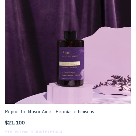
Repuesto difusor Ainé - Peonías e hibiscus
Re
$21.100
$
$18.990
con
$1