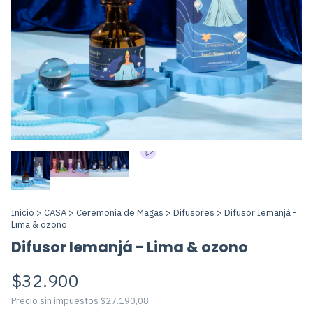
Inicio
>
CASA
>
Ceremonia de Magas
>
Difusores
>
Difusor Iemanjá -
Lima & ozono
Difusor Iemanjá - Lima & ozono
$32.900
Precio sin impuestos
$27.190,08