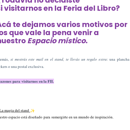
¿Todavía no decidiste
si
visitarnos
en la
Feria
del
Libro
?
Acá te dejamos varios motivos por
los que vale la pena venir a
nuestro
Espacio místico
.
emás,
si mostrás este mail en el stand, te llevás un regalo extra
: una plancha
ckers o una postal exclusiva.
razones
para
visitarnos
en la FIL
La magia del stand
estro espacio está diseñado
para
sumergirte en un mundo de inspiración.