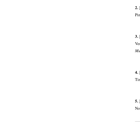
2.
Pin
3.
Ven
Mu
4.
Tir
5
.
No 