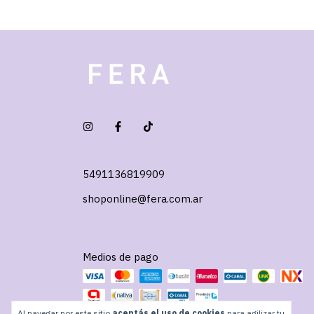
5491136819909
shoponline@fera.com.ar
Medios de pago
Al navegar por este sitio
aceptás el uso de cookies
para agilizar tu