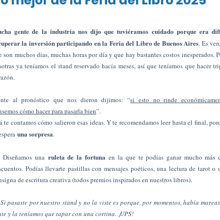
Lo mejor de la Feria del Libro 2025
cha gente de la industria nos dijo que tuviéramos cuidado porque era difí
cuperar la inversión participando en la Feria del Libro de Buenos Aires
. Es ver
e son muchos días, muchas horas por día y que hay bastantes costos inesperados. P
sotras ya teníamos el stand reservado hacía meses, así que teníamos que hacer tri
razón.
ente al pronóstico que nos dieron dijimos: “
si esto no rinde económicamen
nsemos cómo hacer para pasarla bien
”.
á te contamos cómo salieron esas ideas. Y te recomendamos leer hasta el final, por
una sorpresa
 espera
.
ruleta de la fortuna
Diseñamos una
en la que te podías ganar mucho más 
scuentos. Podías llevarte pastillas con mensajes poéticos, una lectura de tarot o 
nsigna de escritura creativa (todos premios inspirados en nuestros libros).
Si pasaste por nuestro stand y no la viste es porque, por momentos, había mareas
nte y la teníamos que tapar con una cortina. ¡UPS!