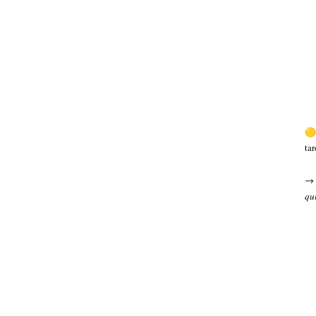
tar
→ 
qu