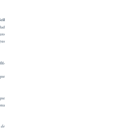
cil
dad
ero
pas
te,
que
que
una
 de