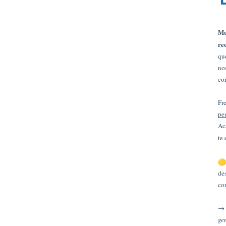
Mu
re
qu
no
co
Fr
pe
Ac
te
de
co
→ 
ge