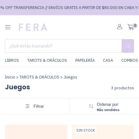
% OFF TRANSFERENCIA // ENVÍOS GRATIS A PARTIR DE $80.000 EN CABA Y $
0
LIBROS
TAROTS & ORÁCULOS
PAPELERÍA
CASA
COMBOS 
Inicio
>
TAROTS & ORÁCULOS
>
Juegos
Juegos
3 productos
Ordenar por:
Filtrar
Más vendidos
SIN STOCK