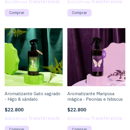
$13.050
con
$20.520
con
Aromatizante Gato sagrado
Aromatizante Mariposa
- Higo & sándalo
mágica - Peonías e hibiscus
$22.800
$22.800
$20.520
con
$20.520
con