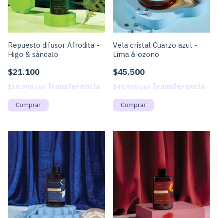
Repuesto difusor Afrodita -
Vela cristal Cuarzo azul -
Higo & sándalo
Lima & ozono
$21.100
$45.500
$18.990
con
$40.950
con