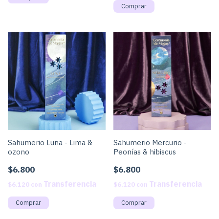
Sahumerio Luna - Lima &
Sahumerio Mercurio -
ozono
Peonías & hibiscus
$6.800
$6.800
$6.120
con
$6.120
con