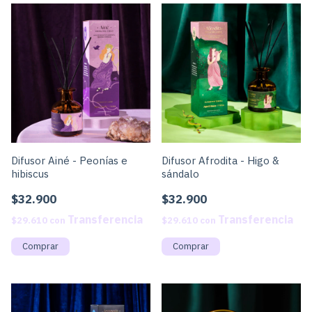
Difusor Ainé - Peonías e
Difusor Afrodita - Higo &
hibiscus
sándalo
$32.900
$32.900
$29.610
con
$29.610
con