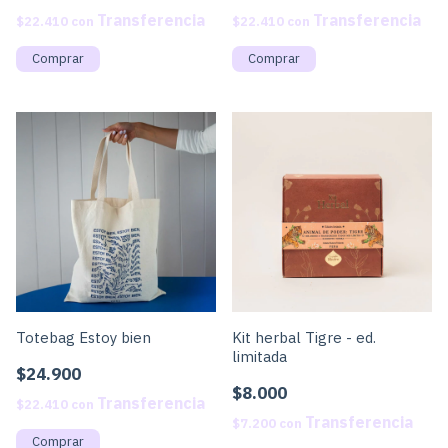
$22.410
con
$22.410
con
Totebag Estoy bien
Kit herbal Tigre - ed.
limitada
$24.900
$8.000
$22.410
con
$7.200
con