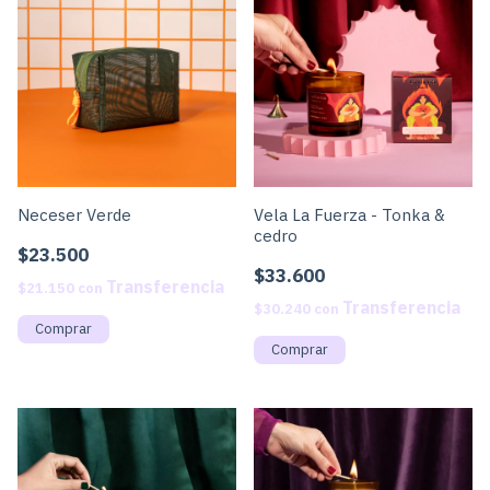
Neceser Verde
Vela La Fuerza - Tonka &
cedro
$23.500
$33.600
$21.150
con
$30.240
con