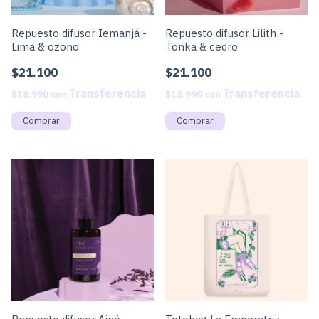
Repuesto difusor Iemanjá -
Repuesto difusor Lilith -
Lima & ozono
Tonka & cedro
$21.100
$21.100
$18.990
con
$18.990
con