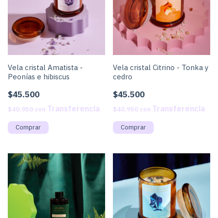
Vela cristal Amatista -
Vela cristal Citrino - Tonka y
Peonías e hibiscus
cedro
$45.500
$45.500
$40.950
con
$40.950
con