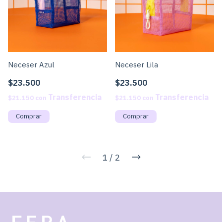
Neceser Lila
Neceser Azul
$23.500
$23.500
$21.150
con
$21.150
con
1
/
2