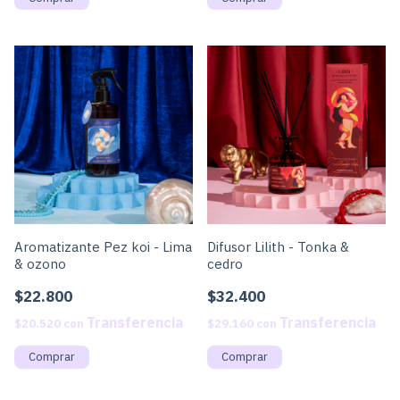
Aromatizante Pez koi - Lima
Difusor Lilith - Tonka &
& ozono
cedro
$22.800
$32.400
$20.520
con
$29.160
con