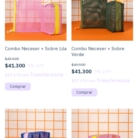
Combo Neceser + Sobre Lila
Combo Neceser + Sobre
Verde
$43.500
$41.300
$43.500
5
% OFF
$41.300
5
% OFF
$37.170
con
$37.170
con