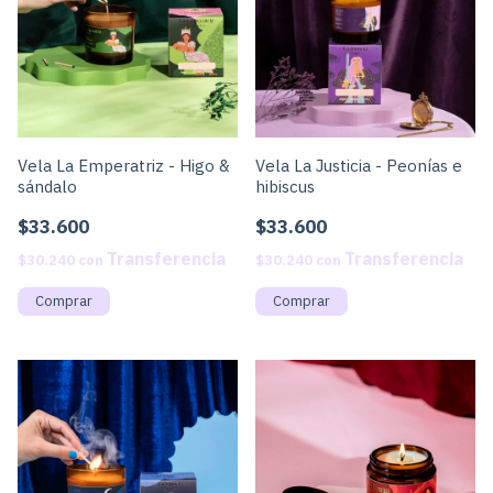
Vela La Emperatriz - Higo &
Vela La Justicia - Peonías e
sándalo
hibiscus
$33.600
$33.600
$30.240
con
$30.240
con