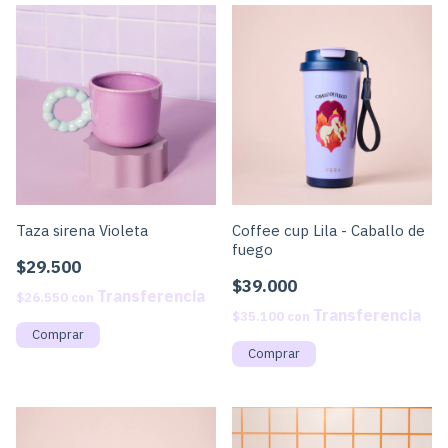
Taza sirena Violeta
Coffee cup Lila - Caballo de
fuego
$29.500
$39.000
$26.550
con
$35.100
con