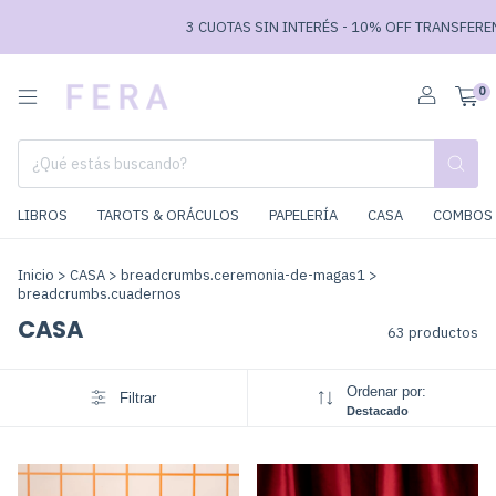
3 CUOTAS SIN INTERÉS - 10% OFF TRANSFERENCIA // ENVÍOS G
0
LIBROS
TAROTS & ORÁCULOS
PAPELERÍA
CASA
COMBOS 
Inicio
>
CASA
>
breadcrumbs.ceremonia-de-magas1
>
breadcrumbs.cuadernos
CASA
63 productos
Ordenar por:
Filtrar
Destacado