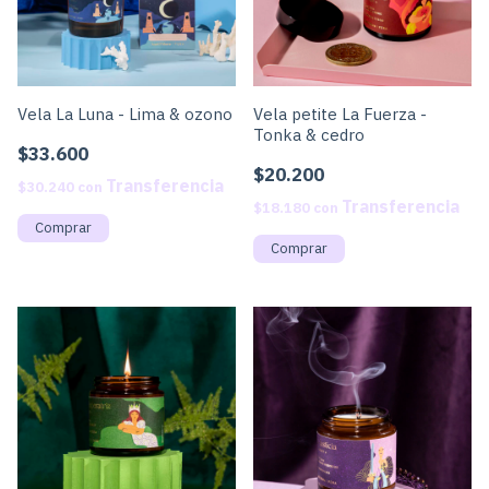
Vela La Luna - Lima & ozono
Vela petite La Fuerza -
Tonka & cedro
$33.600
$20.200
$30.240
con
$18.180
con