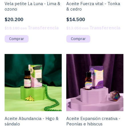
Vela petite La Luna - Lima &
Aceite Fuerza vital - Tonka
ozono
& cedro
$20.200
$14.500
$18.180
con
$13.050
con
Aceite Abundancia - Higo &
Aceite Expansión creativa -
sándalo
Peonías e hibiscus