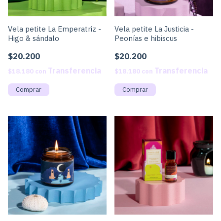
Vela petite La Emperatriz -
Vela petite La Justicia -
Higo & sándalo
Peonías e hibiscus
$20.200
$20.200
$18.180
con
$18.180
con