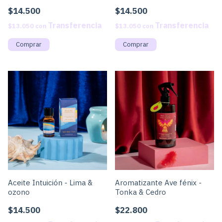
$14.500
$14.500
$13.050
con
$13.050
con
Aceite Intuición - Lima &
Aromatizante Ave fénix -
ozono
Tonka & Cedro
$14.500
$22.800