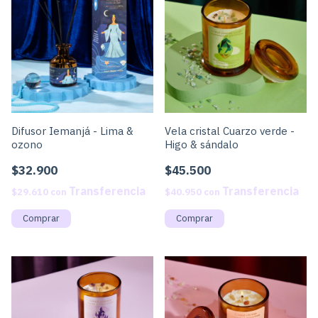
Difusor Iemanjá - Lima &
Vela cristal Cuarzo verde -
ozono
Higo & sándalo
$32.900
$45.500
$29.610
con
$40.950
con