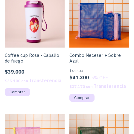
Coffee cup Rosa - Caballo
Combo Neceser + Sobre
de fuego
Azul
$39.000
$43.500
$41.300
5
% OFF
$35.100
con
$37.170
con