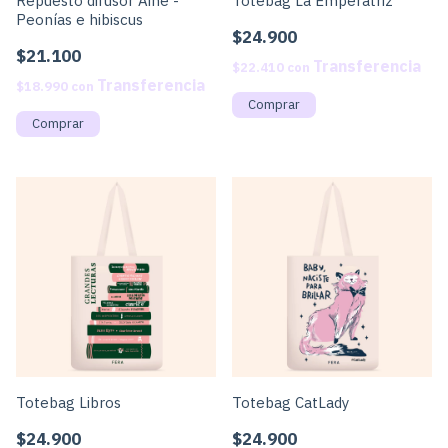
Repuesto difusor Ainé -
Totebag La Emperatriz
Peonías e hibiscus
$24.900
$21.100
$22.410
con
$18.990
con
Totebag Libros
Totebag CatLady
$24.900
$24.900