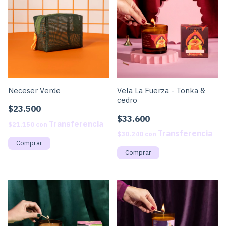
Neceser Verde
Vela La Fuerza - Tonka &
cedro
$23.500
$33.600
$21.150
con
$30.240
con