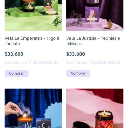
Vela La Emperatriz - Higo &
Vela La Justicia - Peonías e
sándalo
hibiscus
$33.600
$33.600
$30.240
con
$30.240
con