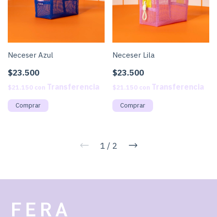
Neceser Lila
Neceser Azul
$23.500
$23.500
$21.150
con
$21.150
con
1
/
2