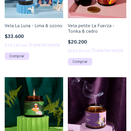
Vela La Luna - Lima & ozono
Vela petite La Fuerza -
Tonka & cedro
$33.600
$20.200
$30.240
con
$18.180
con