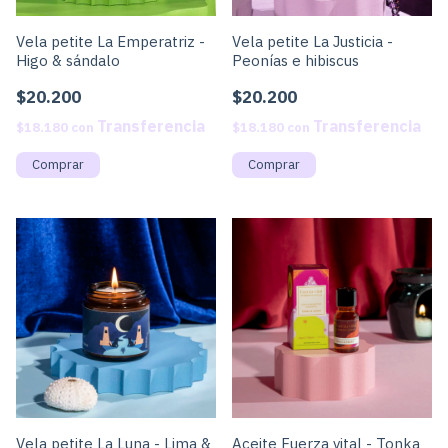
Vela petite La Emperatriz -
Vela petite La Justicia -
Higo & sándalo
Peonías e hibiscus
$20.200
$20.200
$18.180
con
$18.180
con
Vela petite La Luna - Lima &
Aceite Fuerza vital - Tonka