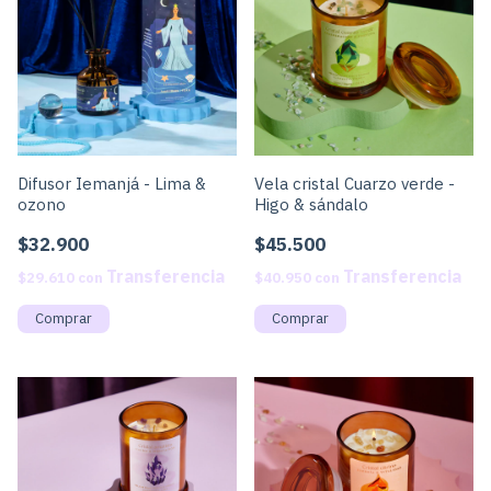
Difusor Iemanjá - Lima &
Vela cristal Cuarzo verde -
ozono
Higo & sándalo
$32.900
$45.500
$29.610
con
$40.950
con