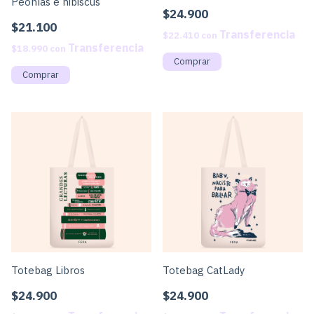
Peonías e hibiscus
$24.900
$21.100
$22.410
con
$18.990
con
Totebag Libros
Totebag CatLady
$24.900
$24.900