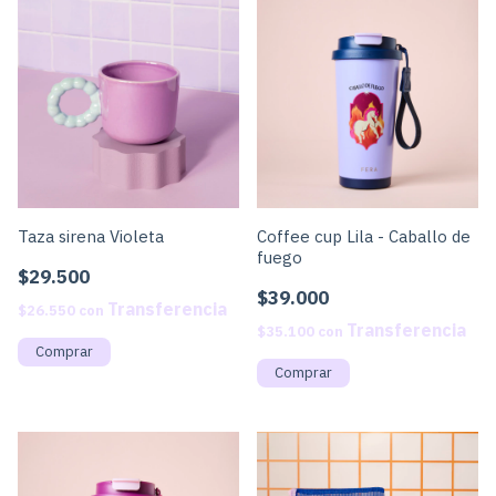
Taza sirena Violeta
Coffee cup Lila - Caballo de
fuego
$29.500
$39.000
$26.550
con
$35.100
con