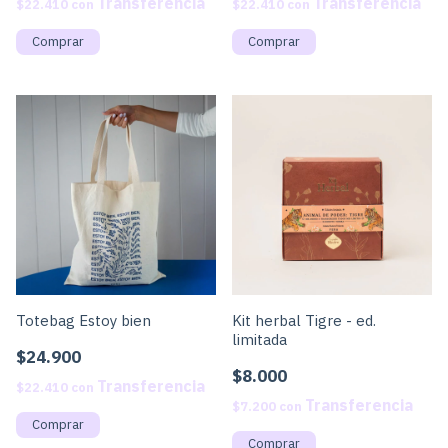
$22.410
con
$22.410
con
Totebag Estoy bien
Kit herbal Tigre - ed.
limitada
$24.900
$8.000
$22.410
con
$7.200
con