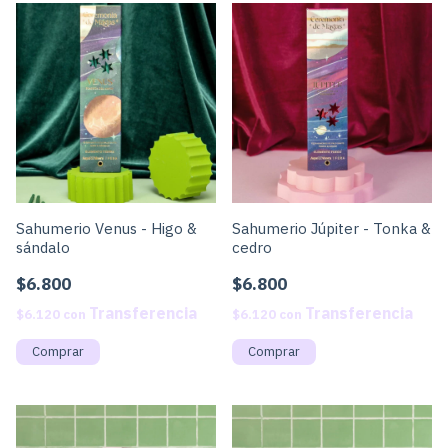
Sahumerio Venus - Higo &
Sahumerio Júpiter - Tonka &
sándalo
cedro
$6.800
$6.800
$6.120
con
$6.120
con