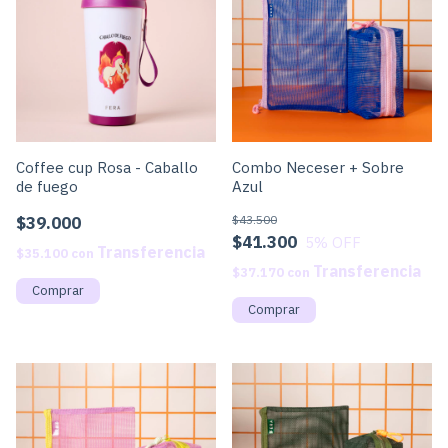
Coffee cup Rosa - Caballo
Combo Neceser + Sobre
de fuego
Azul
$39.000
$43.500
$41.300
5
% OFF
$35.100
con
$37.170
con