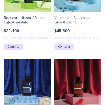
Repuesto difusor Afrodita -
Vela cristal Cuarzo azul -
Higo & sándalo
Lima & ozono
$21.100
$45.500
$18.990
con
$40.950
con