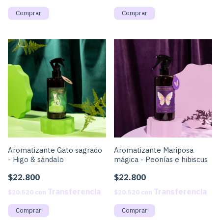
Aromatizante Gato sagrado
Aromatizante Mariposa
- Higo & sándalo
mágica - Peonías e hibiscus
$22.800
$22.800
$20.520
con
$20.520
con