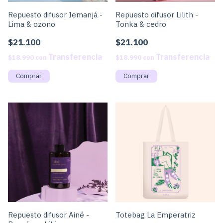
Repuesto difusor Iemanjá -
Repuesto difusor Lilith -
Lima & ozono
Tonka & cedro
$21.100
$21.100
$18.990
con
$18.990
con
Repuesto difusor Ainé -
Totebag La Emperatriz