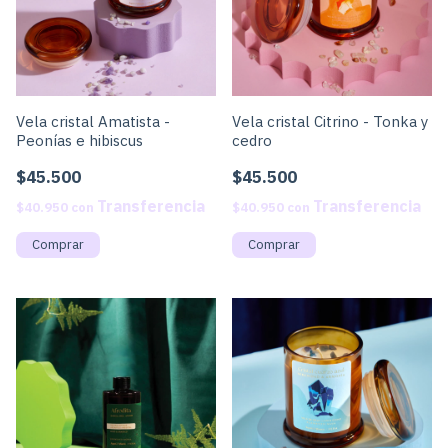
Vela cristal Amatista -
Vela cristal Citrino - Tonka y
Peonías e hibiscus
cedro
$45.500
$45.500
$40.950
con
$40.950
con