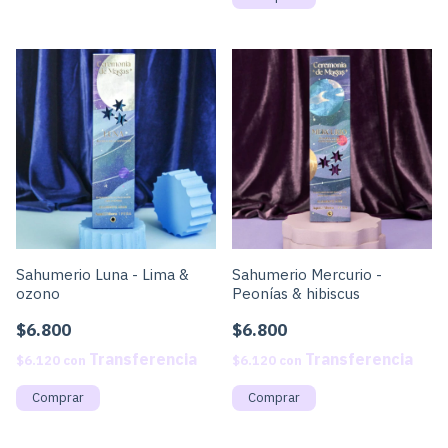
Sahumerio Luna - Lima &
Sahumerio Mercurio -
ozono
Peonías & hibiscus
$6.800
$6.800
$6.120
con
$6.120
con