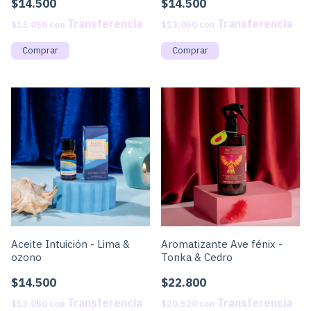
$14.500
$14.500
$13.050
con
$13.050
con
Aceite Intuición - Lima &
Aromatizante Ave fénix -
ozono
Tonka & Cedro
$14.500
$22.800
$13.050
con
$20.520
con