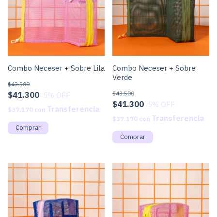
Combo Neceser + Sobre Lila
Combo Neceser + Sobre
Verde
$43.500
$41.300
$43.500
5
% OFF
$41.300
5
% OFF
$37.170
con
$37.170
con