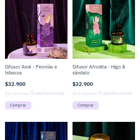
Difusor Ainé - Peonías e
Difusor Afrodita - Higo &
hibiscus
sándalo
$32.900
$32.900
$29.610
con
$29.610
con