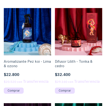
Aromatizante Pez koi - Lima
Difusor Lilith - Tonka &
& ozono
cedro
$22.800
$32.400
$20.520
con
$29.160
con