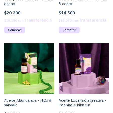
ozono
& cedro
$20.200
$14.500
$18.180
con
$13.050
con
Aceite Abundancia - Higo &
Aceite Expansión creativa -
sándalo
Peonías e hibiscus