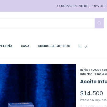
3 CUOTAS SIN INTERÉS - 10% OFF TRANSFE
PELERÍA
CASA
COMBOS & GIFTBOX
CLUB DE LECTURA
Inicio
>
CASA
>
Ce
Intuición - Lima &
Aceite Int
$14.500
Precio sin impues
$13.050
con