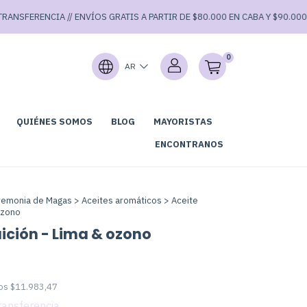
RENCIA // ENVÍOS GRATIS A PARTIR DE $80.000 EN CABA Y $90.000 EN EL R
0
AR
QUIÉNES SOMOS
BLOG
MAYORISTAS
GARAGE SALE⚡
ENCONTRANOS
remonia de Magas
>
Aceites aromáticos
>
Aceite
 ozono
uición - Lima & ozono
tos
$11.983,47