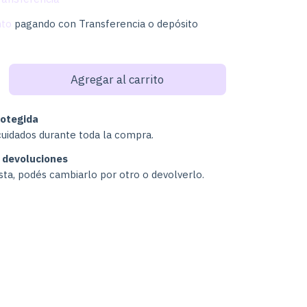
nto
pagando con Transferencia o depósito
otegida
cuidados durante toda la compra.
 devoluciones
usta, podés cambiarlo por otro o devolverlo.
Cambiar CP
:
Calcular