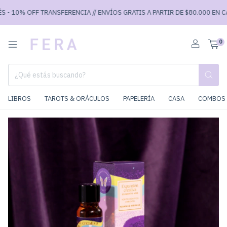
- 10% OFF TRANSFERENCIA // ENVÍOS GRATIS A PARTIR DE $80.000 EN CABA
0
LIBROS
TAROTS & ORÁCULOS
PAPELERÍA
CASA
COMBOS 