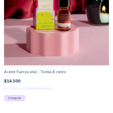
Aceite Fuerza vital - Tonka & cedro
Ac
$14.500
$
$13.050
con
$1