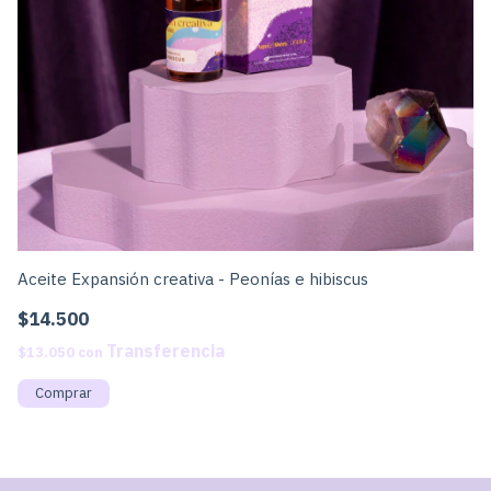
Aceite Expansión creativa - Peonías e hibiscus
Ac
$14.500
$
$13.050
con
$1