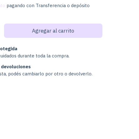
nto
pagando con Transferencia o depósito
otegida
cuidados durante toda la compra.
 devoluciones
usta, podés cambiarlo por otro o devolverlo.
Cambiar CP
:
Calcular