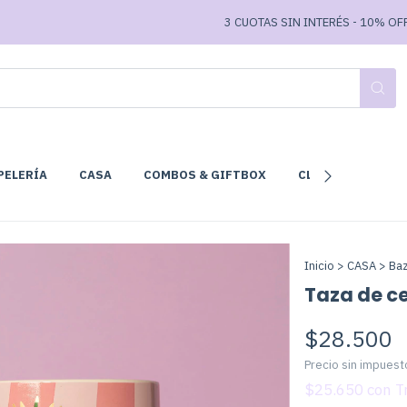
3 CUOTAS SIN INTERÉS - 10% OFF TRANSF
PELERÍA
CASA
COMBOS & GIFTBOX
CLUB DE LECTURA
Inicio
>
CASA
>
Ba
Taza de c
$28.500
Precio sin impues
$25.650
con