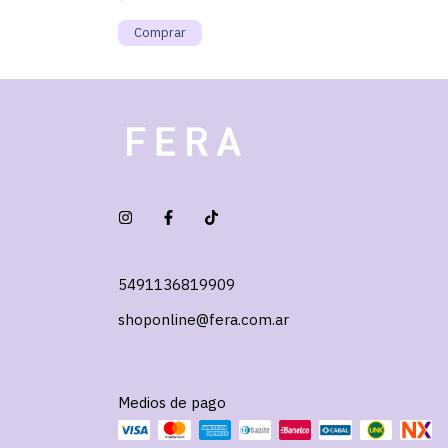
5491136819909
shoponline@fera.com.ar
Medios de pago