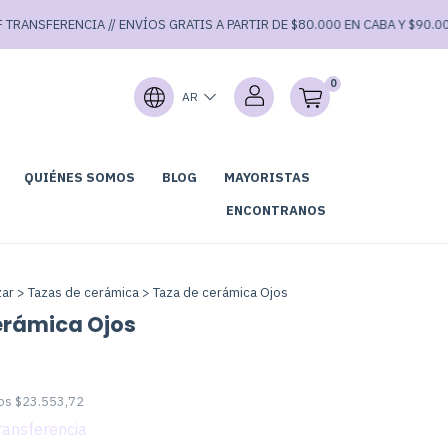
ERENCIA // ENVÍOS GRATIS A PARTIR DE $80.000 EN CABA Y $90.000 EN EL
0
AR
QUIÉNES SOMOS
BLOG
MAYORISTAS
GARAGE SALE⚡
ENCONTRANOS
zar
>
Tazas de cerámica
>
Taza de cerámica Ojos
erámica Ojos
tos
$23.553,72