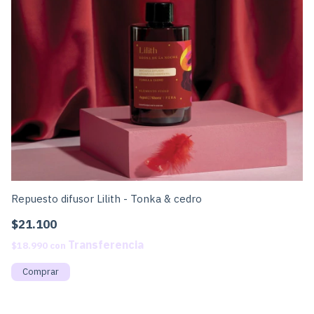
Repuesto difusor Lilith - Tonka & cedro
Re
$21.100
$
$18.990
con
$1