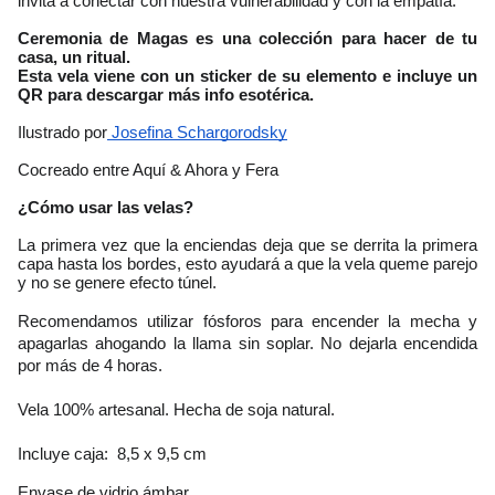
invita a conectar con nuestra vulnerabilidad y con la empatía. 
Ceremonia de Magas es una colección para hacer de tu 
casa, un ritual.
Esta vela viene con un sticker de su elemento e incluye un 
QR para descargar más info esotérica. 
Ilustrado por
 Josefina Schargorodsky
Cocreado entre Aquí & Ahora y Fera
¿Cómo usar las velas?
La primera vez que la enciendas deja que se derrita la primera 
capa hasta los bordes, esto ayudará a que la vela queme parejo 
y no se genere efecto túnel.
Recomendamos utilizar fósforos para encender la mecha y 
apagarlas ahogando la llama sin soplar. No dejarla encendida 
por más de 4 horas. 
Vela 100% artesanal. Hecha de soja natural.
Incluye caja:  8,5 x 9,5 cm
Envase de vidrio ámbar 