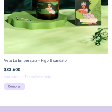
Vela La Emperatriz - Higo & sándalo
Ve
$33.600
$
$30.240
con
$3