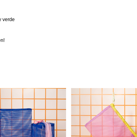
y verde
en!