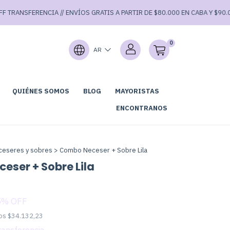
RANSFERENCIA // ENVÍOS GRATIS A PARTIR DE $80.000 EN CABA Y $90.000 
0
AR
QUIÉNES SOMOS
BLOG
MAYORISTAS
GARAGE SALE⚡
ENCONTRANOS
ceseres y sobres
>
Combo Neceser + Sobre Lila
eser + Sobre Lila
5
% OFF
tos
$34.132,23