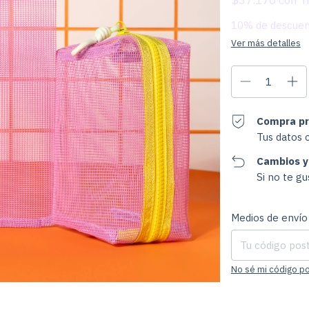
$37.170
con
10% de descue
Ver más detalles
Compra pr
Tus datos 
Cambios y
Si no te g
Entregas para el CP
Medios de envío
No sé mi código po