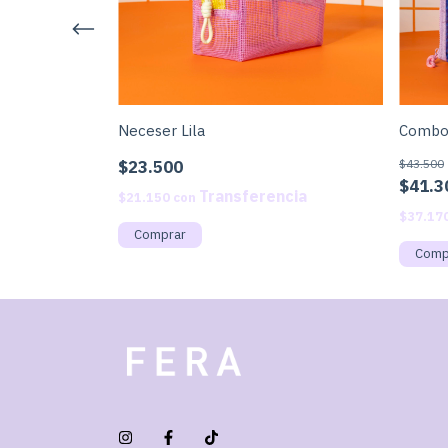
Neceser Lila
Combo 
$23.500
$43.500
$41.3
$21.150
con
$37.17