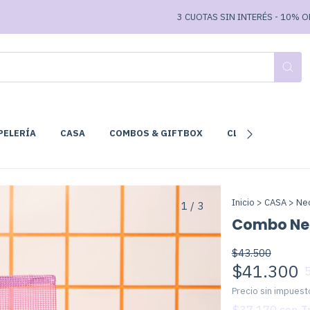
3 CUOTAS SIN INTERÉS - 10% OFF T
PELERÍA
CASA
COMBOS & GIFTBOX
CLUB DE LECTURA
Inicio
>
CASA
>
Ne
1
/
3
Combo Nec
$43.500
$41.300
Precio sin impues