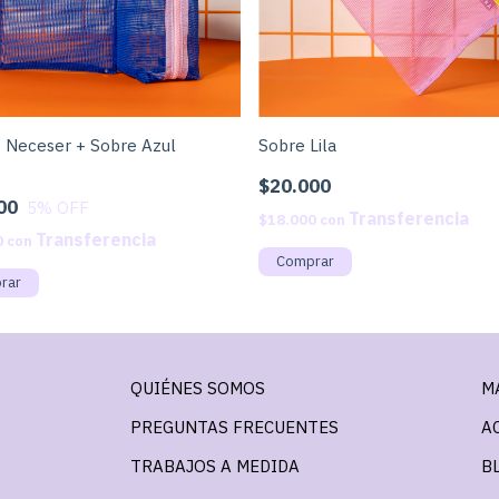
Neceser + Sobre Azul
Sobre Lila
$20.000
00
5
% OFF
$18.000
con
0
con
QUIÉNES SOMOS
M
PREGUNTAS FRECUENTES
A
TRABAJOS A MEDIDA
B