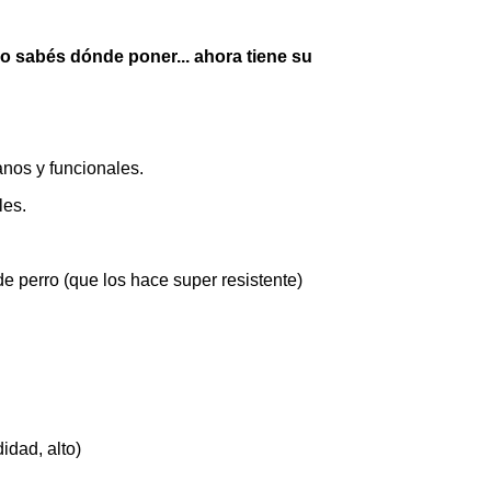
 sabés dónde poner... ahora tiene su 
nos y funcionales. 
les.
de perro (que los hace super resistente) 
dad, alto)