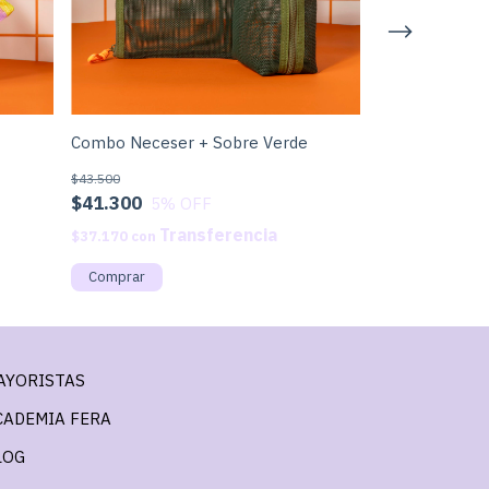
Sobre Verde
Combo Neceser + Sobre Verde
$20.000
$43.500
$41.300
5
% OFF
$18.000
con
$37.170
con
AYORISTAS
CADEMIA FERA
LOG