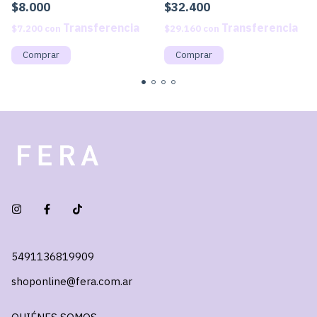
$8.000
$32.400
$7.200
con
$29.160
con
5491136819909
shoponline@fera.com.ar