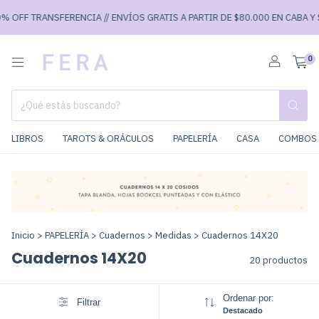
F TRANSFERENCIA // ENVÍOS GRATIS A PARTIR DE $80.000 EN CABA Y $90.0
0
LIBROS
TAROTS & ORÁCULOS
PAPELERÍA
CASA
COMBOS 
Inicio
>
PAPELERÍA
>
Cuadernos
>
Medidas
>
Cuadernos 14X20
Cuadernos 14X20
20 productos
Ordenar por:
Filtrar
Destacado