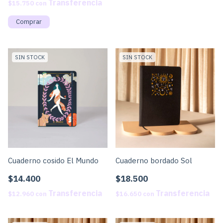
$15.750
con
SIN STOCK
SIN STOCK
Cuaderno cosido El Mundo
Cuaderno bordado Sol
$14.400
$18.500
$12.960
con
$16.650
con