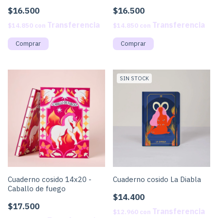
$16.500
$16.500
$14.850
con
$14.850
con
SIN STOCK
Cuaderno cosido 14x20 -
Cuaderno cosido La Diabla
Caballo de fuego
$14.400
$17.500
$12.960
con