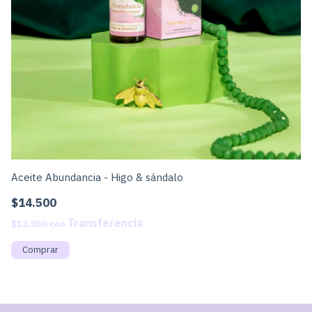
Aceite Abundancia - Higo & sándalo
Ac
$14.500
$
$13.050
con
$1