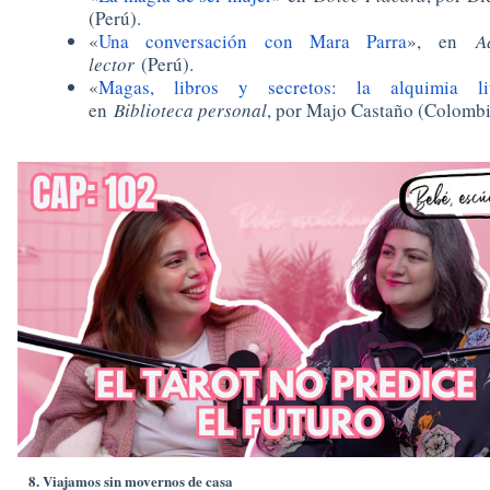
(Perú).
«
Una conversación con Mara Parra
», en
A
lector
(Perú).
«
Magas, libros y secretos: la alquimia lit
en
Biblioteca personal
, por Majo Castaño (Colombi
8. Viajamos sin movernos de casa