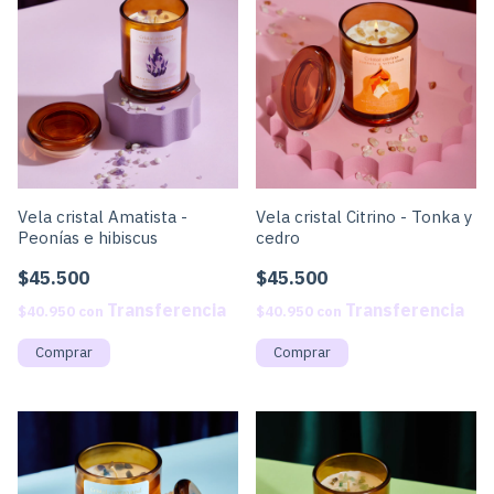
Vela cristal Amatista -
Vela cristal Citrino - Tonka y
Peonías e hibiscus
cedro
$45.500
$45.500
$40.950
con
$40.950
con