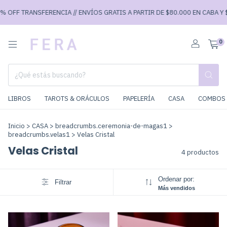
 OFF TRANSFERENCIA // ENVÍOS GRATIS A PARTIR DE $80.000 EN CABA Y $9
0
LIBROS
TAROTS & ORÁCULOS
PAPELERÍA
CASA
COMBOS 
Inicio
>
CASA
>
breadcrumbs.ceremonia-de-magas1
>
breadcrumbs.velas1
>
Velas Cristal
Velas Cristal
4 productos
Ordenar por:
Filtrar
Más vendidos