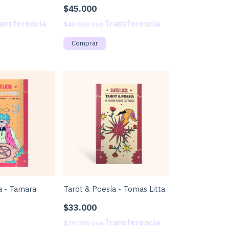
$45.000
$40.500
con
a - Tamara
Tarot & Poesía - Tomas Litta
$33.000
$29.700
con