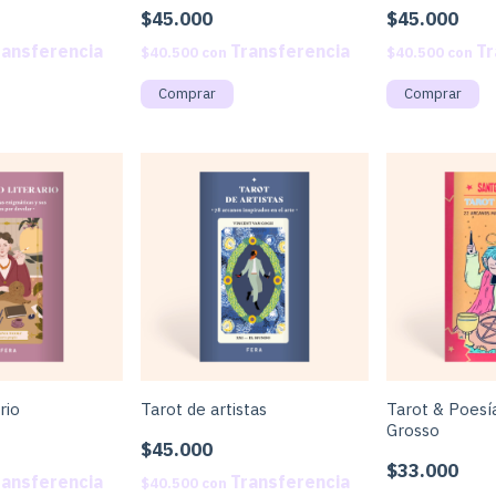
$45.000
$45.000
$40.500
con
$40.500
con
rio
Tarot de artistas
Tarot & Poesí
Grosso
$45.000
$33.000
$40.500
con