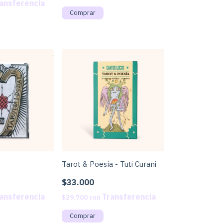
Tarot & Poesía - Tuti Curani
$33.000
$29.700
con