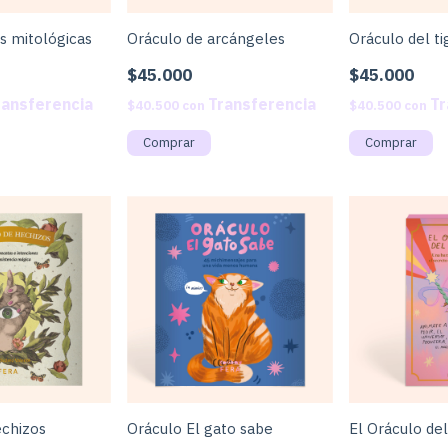
s mitológicas
Oráculo de arcángeles
Oráculo del ti
$45.000
$45.000
$40.500
con
$40.500
con
echizos
Oráculo El gato sabe
El Oráculo del