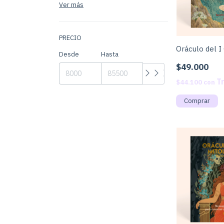
Ver más
PRECIO
Oráculo del I
Desde
Hasta
$49.000
$44.100
con