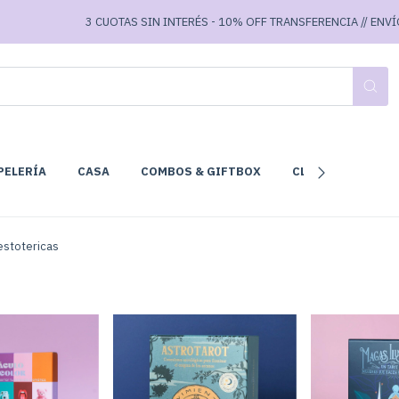
3 CUOTAS SIN INTERÉS - 10% OFF TRANSFERENCIA // ENVÍOS GRATIS A
PELERÍA
CASA
COMBOS & GIFTBOX
CLUB DE LECTURA
estotericas