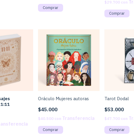
$29.700
con
sajes
Oráculo Mujeres autoras
Tarot Dodal
11:11
$45.000
$53.000
$40.500
con
$47.700
con