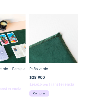
erde + Baraja a
Paño verde
$28.900
$26.010
con