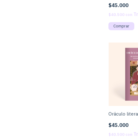
$45.000
$40.500
con
Oráculo litera
$45.000
$40.500
con