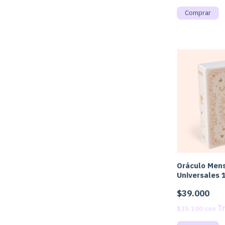
Oráculo Men
Universales 
$39.000
$35.100
con