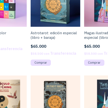
olor
Astrotarot: edición especial
Magas ilustrad
(libro + baraja)
especial (libro
$65.000
$65.000
$58.500
con
$58.500
con