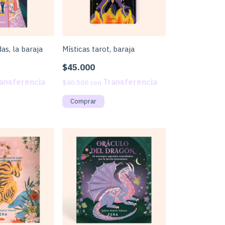
as, la baraja
Místicas tarot, baraja
$45.000
$40.500
con