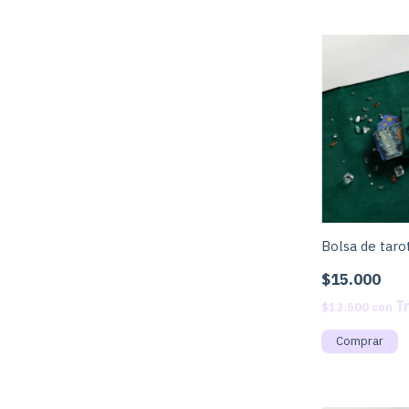
Bolsa de taro
$15.000
$13.500
con