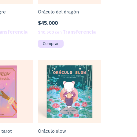
gre
Oráculo del dragón
$45.000
$40.500
con
 tarot
Oráculo slow