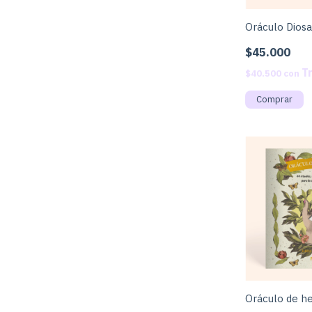
Oráculo Diosa
$45.000
$40.500
con
Oráculo de h