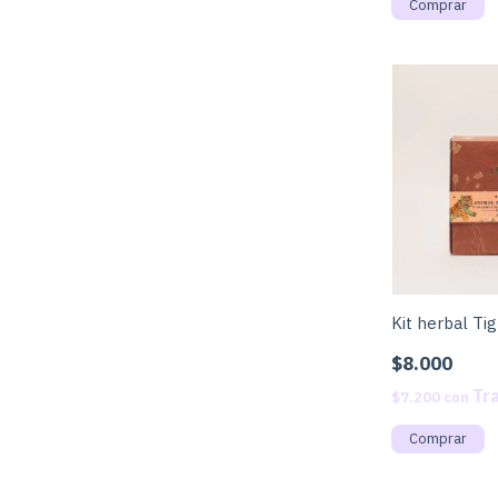
Kit herbal Tig
$8.000
$7.200
con