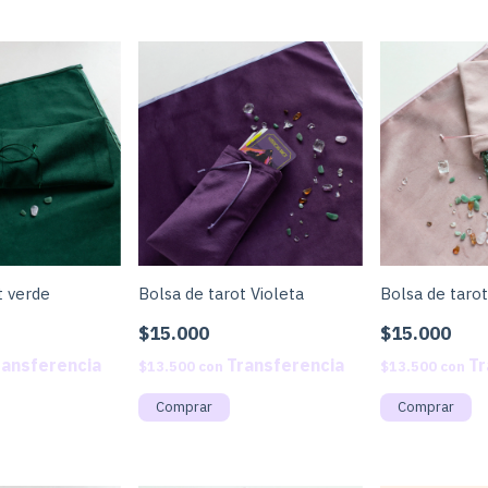
t verde
Bolsa de tarot Violeta
Bolsa de taro
$15.000
$15.000
$13.500
con
$13.500
con