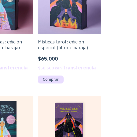
as: edición
Místicas tarot: edición
 + baraja)
especial (libro + baraja)
$65.000
$58.500
con