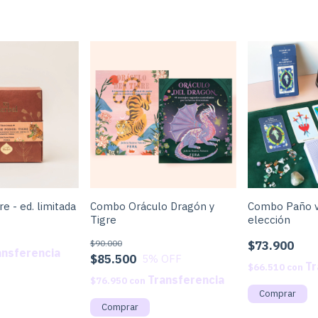
re - ed. limitada
Combo Oráculo Dragón y
Combo Paño v
Tigre
elección
$90.000
$73.900
$85.500
5
% OFF
$66.510
con
$76.950
con
Comprar