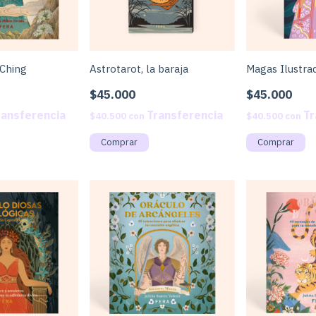
 Ching
Astrotarot, la baraja
Magas Ilustrad
$45.000
$45.000
$40.500
con
$40.500
con