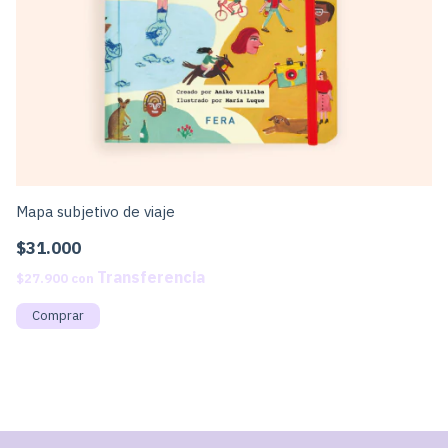
Mapa subjetivo de viaje
Bi
$31.000
$
$27.900
con
$3