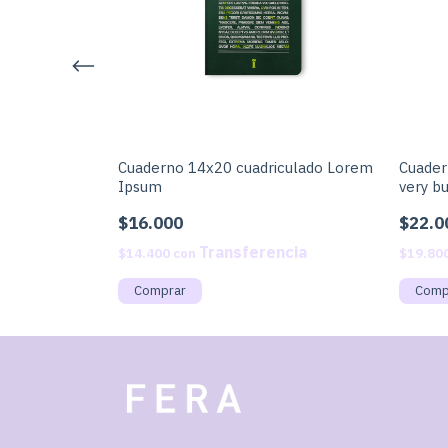
o Mística
Cuaderno 14x20 cuadriculado Lorem
Cuader
Ipsum
very b
$16.000
$22.0
$14.400
con
$19.80