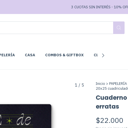
3 CUOTAS SIN INTERÉS - 10% OFF TR
PELERÍA
CASA
COMBOS & GIFTBOX
CLUB DE LECTURA
Inicio
>
PAPELERÍA
1
/
5
20x25 cuadriculad
Cuaderno 
erratas
$22.000