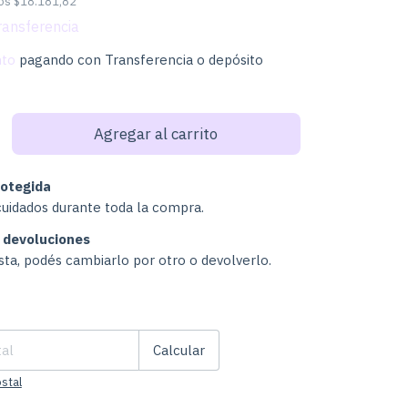
tos
$18.181,82
nto
pagando con Transferencia o depósito
otegida
cuidados durante toda la compra.
 devoluciones
usta, podés cambiarlo por otro o devolverlo.
Cambiar CP
:
Calcular
stal