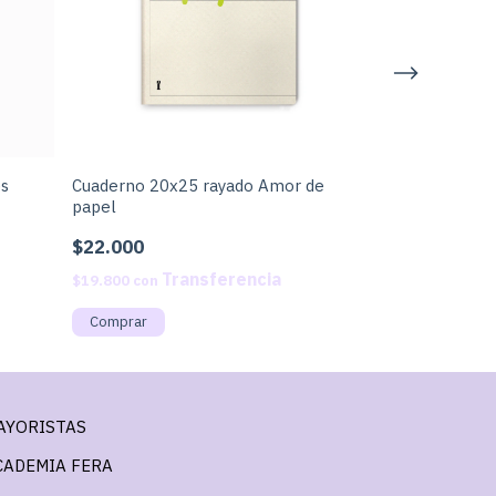
es
Cuaderno 20x25 rayado Amor de
Cuaderno 20x2
papel
$22.000
$22.000
$19.800
con
$19.800
con
AYORISTAS
CADEMIA FERA