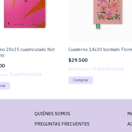
no 20x25 cuadriculado Not
Cuaderno 14x20 bordado Flor
usy
$29.500
00
$26.550
con
0
con
QUIÉNES SOMOS
M
PREGUNTAS FRECUENTES
A