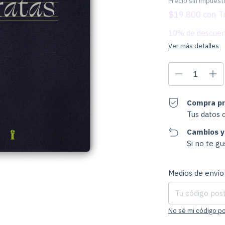
Precio sin impues
$19.800
con
10% de descue
Ver más detalles
Compra pr
Tus datos 
Cambios y
Si no te g
Entregas para el CP
Medios de envío
No sé mi código po