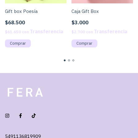
Caja Gift Box
Gift box Poesía
$3.000
$68.500
$2.700
con
$61.650
con
5491136819909