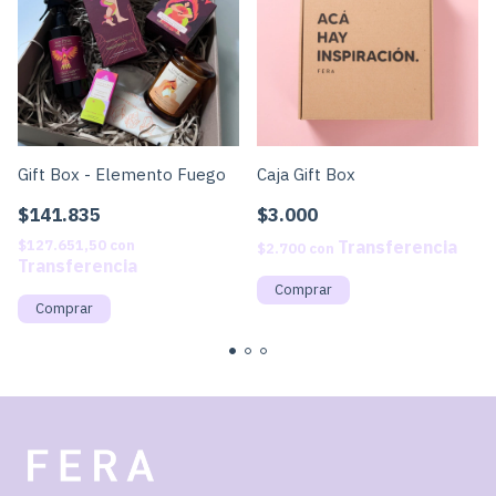
Gift Box - Elemento Fuego
Caja Gift Box
$141.835
$3.000
$127.651,50
con
$2.700
con