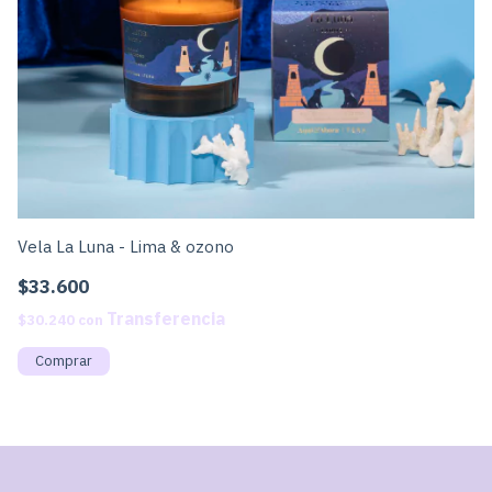
Vela La Luna - Lima & ozono
Ve
$33.600
$
$30.240
con
$3