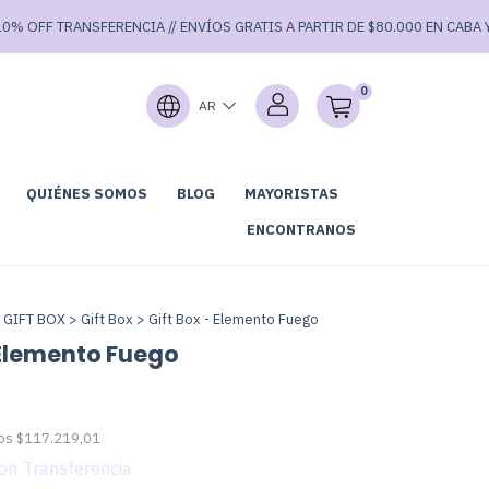
FF TRANSFERENCIA // ENVÍOS GRATIS A PARTIR DE $80.000 EN CABA Y $90.
0
AR
QUIÉNES SOMOS
BLOG
MAYORISTAS
GARAGE SALE⚡
ENCONTRANOS
 GIFT BOX
>
Gift Box
>
Gift Box - Elemento Fuego
 Elemento Fuego
tos
$117.219,01
on