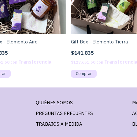
ox - Elemento Aire
Gift Box - Elemento Tierra
835
$141.835
51,50
con
$127.651,50
con
QUIÉNES SOMOS
M
PREGUNTAS FRECUENTES
A
TRABAJOS A MEDIDA
B