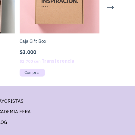
Caja Gift Box
Gift box Poesí
$3.000
$68.500
$2.700
con
$61.650
con
AYORISTAS
CADEMIA FERA
LOG