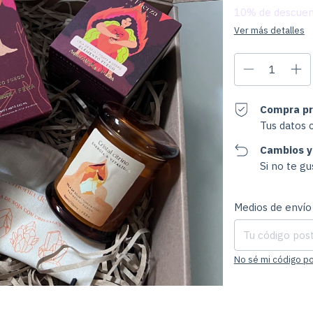
10% de descue
Ver más detalles
Compra pr
Tus datos 
Cambios y
Si no te g
Entregas para el CP
Medios de envío
No sé mi código po