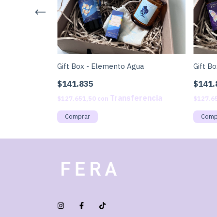
Gift Box - Elemento Agua
Gift B
$141.835
$141.
$127.651,50
con
$127.6