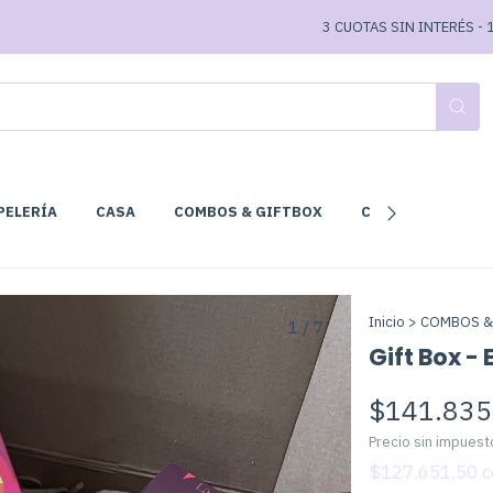
3 CUOTAS SIN INTERÉS - 10% O
PELERÍA
CASA
COMBOS & GIFTBOX
CLUB DE LECTURA
Inicio
>
COMBOS &
1
/
7
Gift Box -
$141.835
Precio sin impues
$127.651,50
c