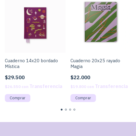
Cuaderno 14x20 bordado
Cuaderno 20x25 rayado
Mística
Magia
$29.500
$22.000
$26.550
con
$19.800
con