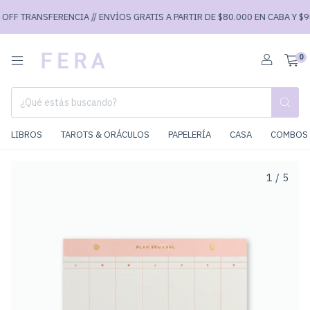
FF TRANSFERENCIA // ENVÍOS GRATIS A PARTIR DE $80.000 EN CABA Y $90.
0
LIBROS
TAROTS & ORÁCULOS
PAPELERÍA
CASA
COMBOS 
1
/
5