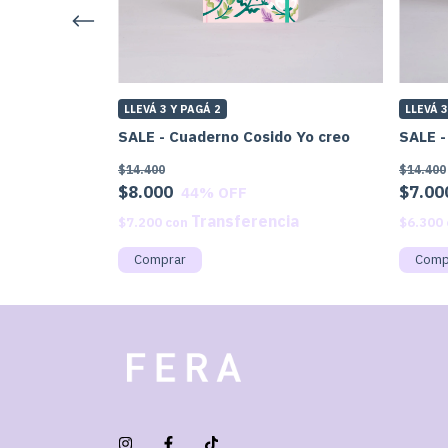
LLEVÁ 3 Y PAGÁ 2
LLEVÁ 3
SALE - Cuaderno Cosido Yo creo
SALE -
$14.400
$14.400
$8.000
$7.00
44
% OFF
$7.200
con
$6.300