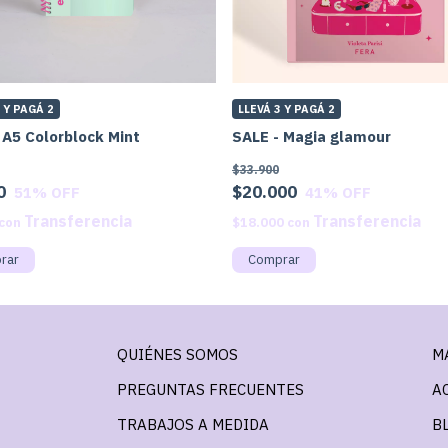
 Y PAGÁ 2
LLEVÁ 3 Y PAGÁ 2
 A5 Colorblock Mint
SALE - Magia glamour
$33.900
0
$20.000
51
% OFF
41
% OFF
con
$18.000
con
QUIÉNES SOMOS
M
PREGUNTAS FRECUENTES
A
TRABAJOS A MEDIDA
B