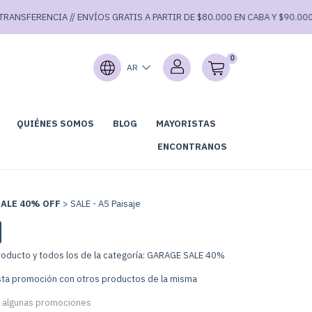
FERENCIA // ENVÍOS GRATIS A PARTIR DE $80.000 EN CABA Y $90.000 EN E
0
AR
QUIÉNES SOMOS
BLOG
MAYORISTAS
GARAGE SALE⚡
ENCONTRANOS
ALE 40% OFF
>
SALE - A5 Paisaje
roducto y todos los de la categoría: GARAGE SALE 40%
ta promoción con otros productos de la misma
 algunas promociones