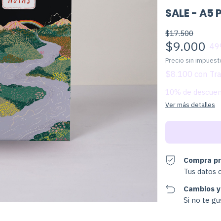
SALE - A5 
$17.500
$9.000
49
Precio sin impues
$8.100
con
10% de descue
Ver más detalles
Compra pr
Tus datos 
Cambios y
Si no te g