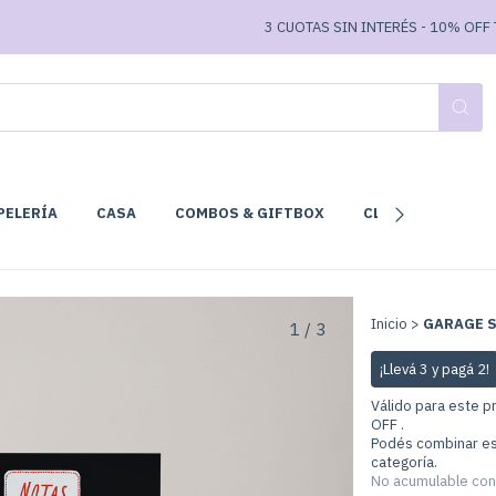
3 CUOTAS SIN INTERÉS - 10% OFF TRANS
PELERÍA
CASA
COMBOS & GIFTBOX
CLUB DE LECTURA
Inicio
>
GARAGE S
1
/
3
¡Llevá 3 y pagá 2!
Válido para este p
OFF .
Podés combinar es
categoría.
No acumulable con