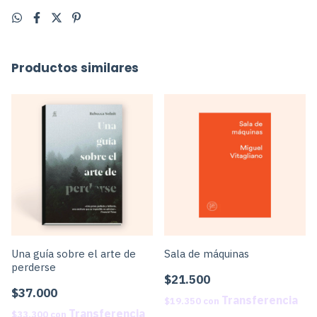
Productos similares
Una guía sobre el arte de
Sala de máquinas
perderse
$21.500
$37.000
$19.350
con
$33.300
con