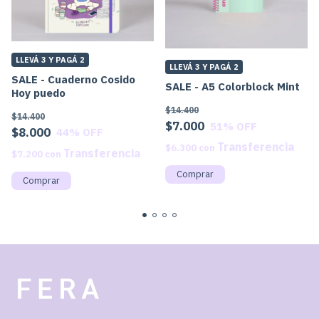
LLEVÁ 3 Y PAGÁ 2
LLEVÁ 3 Y PAGÁ 2
SALE - Cuaderno Cosido
SALE - A5 Colorblock Mint
Hoy puedo
$14.400
$14.400
$7.000
51
% OFF
$8.000
44
% OFF
$6.300
con
$7.200
con