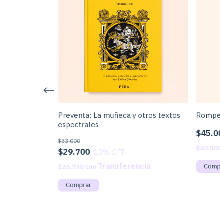
ón especial
Preventa: La muñeca y otros textos
Romper
espectrales
$45.0
$33.000
$40.50
$29.700
10
% OFF
$26.730
con