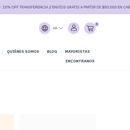
10% OFF TRANSFERENCIA // ENVÍOS GRATIS A PARTIR DE $80.000 EN CABA Y
0
AR
QUIÉNES SOMOS
BLOG
MAYORISTAS
GARAGE SALE⚡
ENCONTRANOS