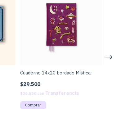
Cuaderno 14x20 bordado Mística
Cuaderno 14x20
$29.500
$16.000
$26.550
con
$14.400
con