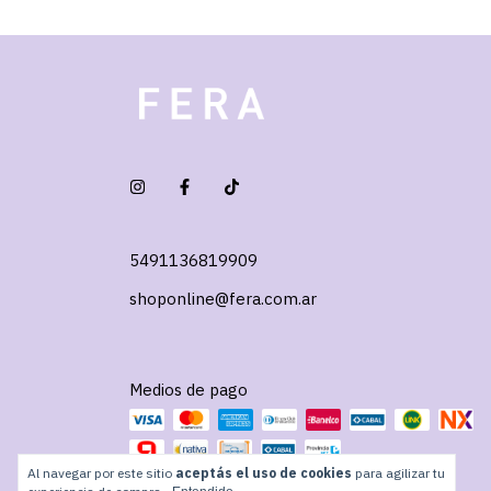
5491136819909
shoponline@fera.com.ar
Medios de pago
Al navegar por este sitio
aceptás el uso de cookies
para agilizar tu