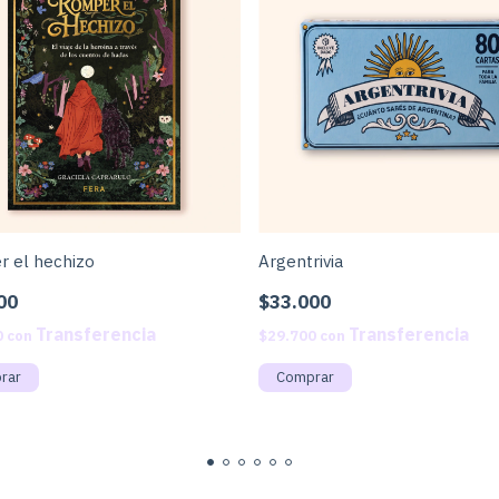
 el hechizo
Argentrivia
00
$33.000
0
con
$29.700
con